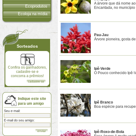
A árvore que dá nome ao
Ecoprodutos
Encantada, no município 
Ecoloja na mídia
Pau-Jau
Árvore pioneira, gosta d
Sorteados
Confira os ganhadores,
Ipê-Verde
cadastre-se e
O Pouco conhecido Ipê-
concorra a prêmios!
cadastre-se
Indique este site
Ipê Branco
para um amigo
Boa espécie para recupe
Seu e-mail:
E-mail do seu amigo:
Ipê-Roxo-de-Bola