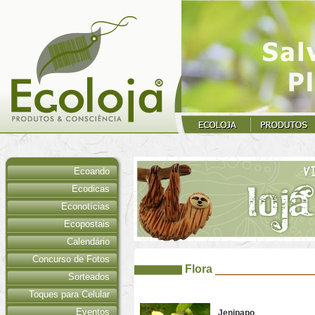
Ecoando
Ecodicas
Econotícias
Ecopostais
Calendário
Concurso de Fotos
Flora
Sorteados
Toques para Celular
Eventos
Jenipapo