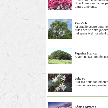
Essa árvore é muito usad
Suas flores são ótimas pa
para o ambiente.
Pau Viola
A floração ocorre durant
frutos ocorre entre janei
indispensável nos planti
Figueira Branca
Árvore nativa também co
Leiteiro
Frutifica abundantemente
ornamentais surgem de o
Sábias Árvores