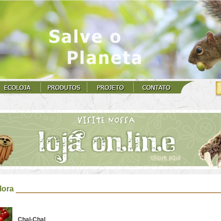
lora
Chal-Chal