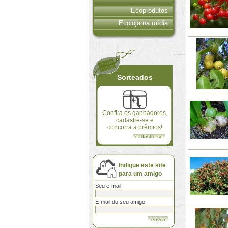
Ecoprodutos
Ecoloja na mídia
Sorteados
Confira os ganhadores,
cadastre-se e
concorra a prêmios!
cadastre-se
Indique este site
para um amigo
Seu e-mail:
E-mail do seu amigo: