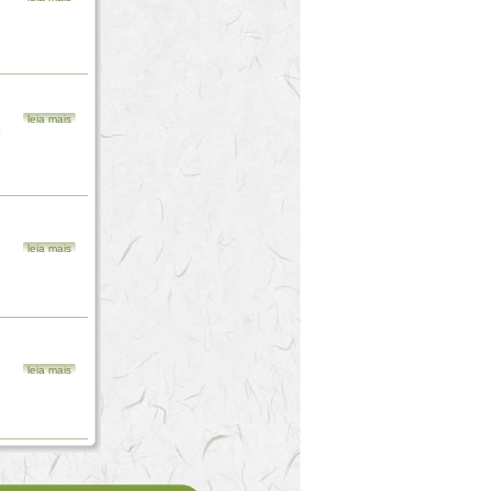
leia mais
e
leia mais
leia mais