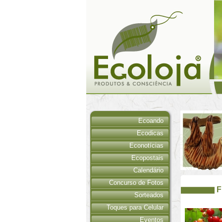
Ecoando
Ecodicas
Econotícias
Ecopostais
Calendário
Concurso de Fotos
F
Sorteados
Toques para Celular
Eventos