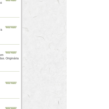
leia mais
as
leia mais
ra
leia mais
com
das. Originária
leia mais
leia mais