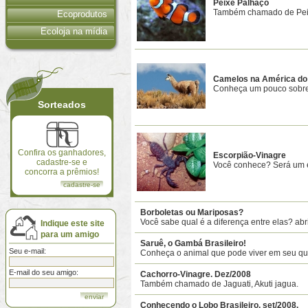
Peixe Palhaço
Também chamado de Pei
Ecoprodutos
Ecoloja na mídia
Camelos na América do 
Conheça um pouco sobre
Sorteados
Confira os ganhadores,
Escorpião-Vinagre
cadastre-se e
Você conhece? Será um 
concorra a prêmios!
cadastre-se
Borboletas ou Mariposas?
Você sabe qual é a diferença entre elas? abr
Indique este site
para um amigo
Saruê, o Gambá Brasileiro!
Seu e-mail:
Conheça o animal que pode viver em seu qui
E-mail do seu amigo:
Cachorro-Vinagre. Dez/2008
Também chamado de Jaguati, Akuti jagua.
Conhecendo o Lobo Brasileiro. set/2008.