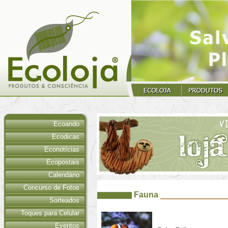
Ecoando
Ecodicas
Econotícias
Ecopostais
Calendário
Concurso de Fotos
Fauna
Sorteados
Toques para Celular
Eventos