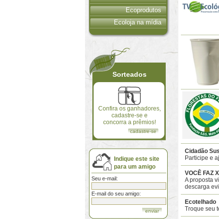
Ecoprodutos
Ecoloja na mídia
Sorteados
Confira os ganhadores,
cadastre-se e
concorra a prêmios!
cadastre-se
Cidadão Sus
Participe e a
Indique este site
para um amigo
VOCÊ FAZ X
Seu e-mail:
A proposta v
descarga evi
E-mail do seu amigo:
Ecotelhado
Troque seu 