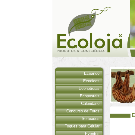
Ecoando
Ecodicas
Econotícias
Ecopostais
Calendário
Concurso de Fotos
E
Sorteados
Toques para Celular
Eventos