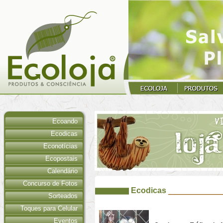
Ecoando
Ecodicas
Econotícias
Ecopostais
Calendário
Concurso de Fotos
Ecodicas
Sorteados
Toques para Celular
Eventos