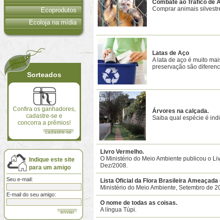
Combate ao Tráfico de 
Comprar animais silvestre
Ecoprodutos
Ecoloja na mídia
Latas de Aço
A lata de aço é muito m
preservação são diferenc
Sorteados
Confira os ganhadores,
Árvores na calçada.
cadastre-se e
Saiba qual espécie é ind
concorra a prêmios!
cadastre-se
Livro Vermelho.
O Ministério do Meio Ambiente publicou o L
Indique este site
Dez/2008.
para um amigo
Seu e-mail:
Lista Oficial da Flora Brasileira Ameaçada
Ministério do Meio Ambiente, Setembro de 2
E-mail do seu amigo:
O nome de todas as coisas.
A língua Túpi.