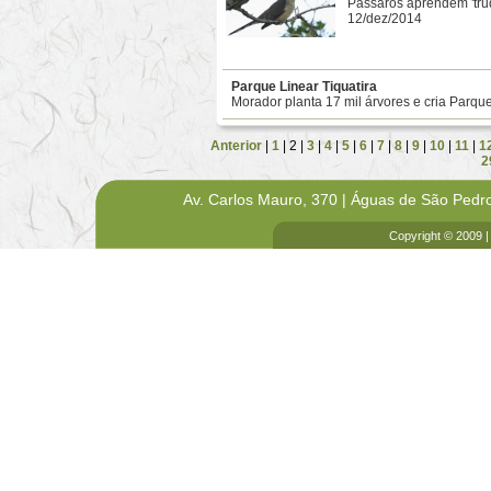
Pássaros aprendem 'truq
12/dez/2014
Parque Linear Tiquatira
Morador planta 17 mil árvores e cria Parq
Anterior
|
1
| 2 |
3
|
4
|
5
|
6
|
7
|
8
|
9
|
10
|
11
|
1
2
Av. Carlos Mauro, 370 | Águas de São Pedr
Copyright © 2009 |