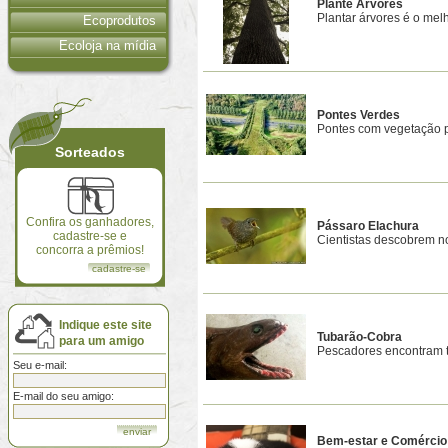
Plante Árvores
Plantar árvores é o mel
Ecoprodutos
Ecoloja na mídia
Pontes Verdes
Pontes com vegetação p
Sorteados
Confira os ganhadores,
Pássaro Elachura
cadastre-se e
Cientistas descobrem no
concorra a prêmios!
cadastre-se
Indique este site
Tubarão-Cobra
para um amigo
Pescadores encontram tu
Seu e-mail:
E-mail do seu amigo:
Bem-estar e Comércio