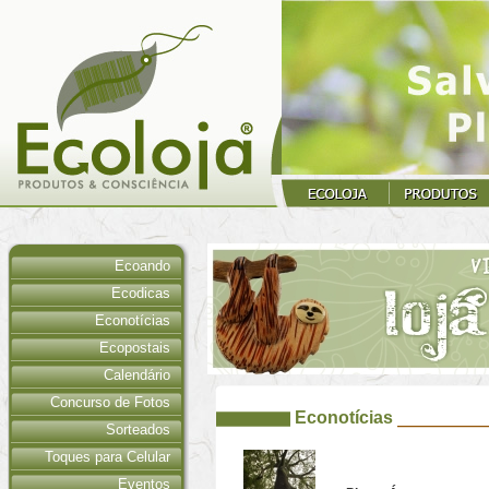
Ecoando
Ecodicas
Econotícias
Ecopostais
Calendário
Concurso de Fotos
Econotícias
Sorteados
Toques para Celular
Eventos