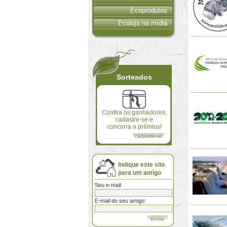
Ecoprodutos
Ecoloja na mídia
Sorteados
Confira os ganhadores,
cadastre-se e
concorra a prêmios!
cadastre-se
Indique este site
para um amigo
Seu e-mail:
E-mail do seu amigo: