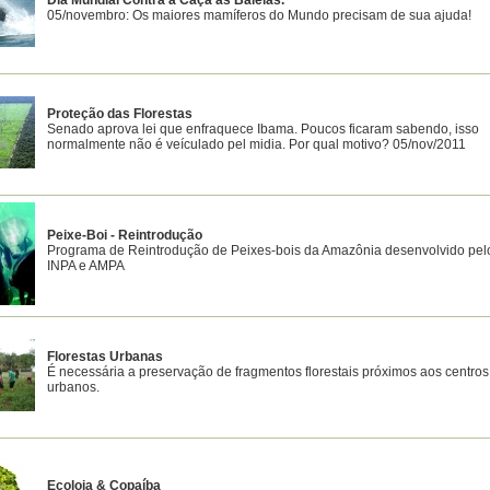
Dia Mundial Contra a Caça as Baleias.
05/novembro: Os maiores mamíferos do Mundo precisam de sua ajuda!
Proteção das Florestas
Senado aprova lei que enfraquece Ibama. Poucos ficaram sabendo, isso
normalmente não é veículado pel midia. Por qual motivo? 05/nov/2011
Peixe-Boi - Reintrodução
Programa de Reintrodução de Peixes-bois da Amazônia desenvolvido pel
INPA e AMPA
Florestas Urbanas
É necessária a preservação de fragmentos florestais próximos aos centros
urbanos.
Ecoloja & Copaíba