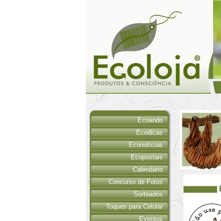
Ecoando
Ecodicas
Econotícias
Ecopostais
Calendário
Concurso de Fotos
Sorteados
Toques para Celular
Eventos