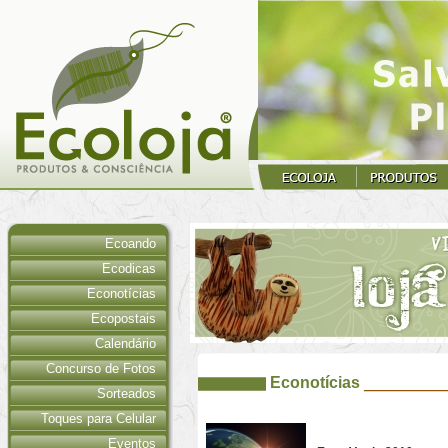
Ecoando
Ecodicas
Econotícias
Ecopostais
Calendário
Concurso de Fotos
Econotícias
Sorteados
Toques para Celular
Eventos