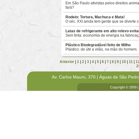
Em São Paulo ativistas pelos direitos ani
fará?
Rodeio: Tortura, Machuca e Mata!
O séc. XXI ainda tem gente que se diverte c
Latas de refrigerante em alto relevo evita
Sem tinta: economia de energia na fabricaç
Plástico Biodegradável feito de Milho
Plástico: de útil a vilão, na mão do homem.
Anterior
|
1
|
2
|
3
|
4
|
5
|
6
|
7
|
8
|
9
|
10
|
11
|
1
2
Av. Carlos Mauro, 370 | Águas de São Pedr
Copyright © 2009 |