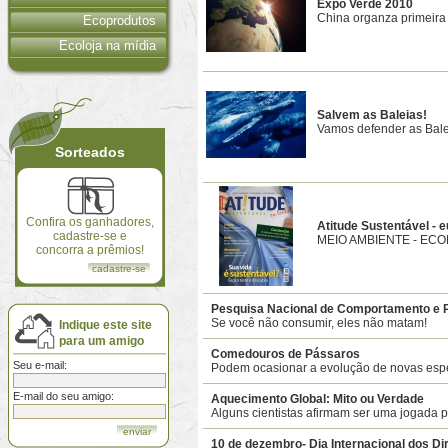
Expo Verde 2010
China organza primeira 
Ecoprodutos
Ecoloja na mídia
Salvem as Baleias!
Vamos defender as Bale
Sorteados
Confira os ganhadores,
Atitude Sustentável - 
cadastre-se e
MEIO AMBIENTE - ECO
concorra a prêmios!
cadastre-se
Pesquisa Nacional de Comportamento e 
Se você não consumir, eles não matam!
Indique este site
para um amigo
Comedouros de Pássaros
Seu e-mail:
Podem ocasionar a evolução de novas esp
E-mail do seu amigo:
Aquecimento Global: Mito ou Verdade
Alguns cientistas afirmam ser uma jogada po
10 de dezembro- Dia Internacional dos Di