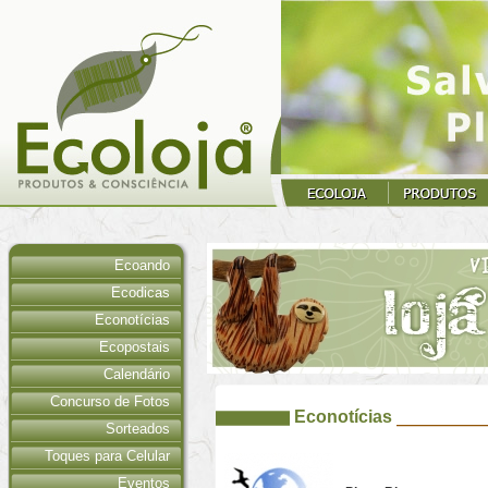
Ecoando
Ecodicas
Econotícias
Ecopostais
Calendário
Concurso de Fotos
Econotícias
Sorteados
Toques para Celular
Eventos