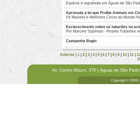
Espécie é registrada em Águas de São Pedr
Aprovada a lei que Proíbe Animais em Ci
Os Maiores e Melhores Circos do Mundo NÃ
Esclarecimento sobre os tubarões no aci
Por Marcelo Szpilman - Projeto Tubarões no 
Campanha Bugio
Anterior
|
1
|
2
|
3
|
4
|
5
|
6
|
7
|
8
|
9
|
10
|
11
|
1
2
Av. Carlos Mauro, 370 | Águas de São Pedr
Copyright © 2009 |