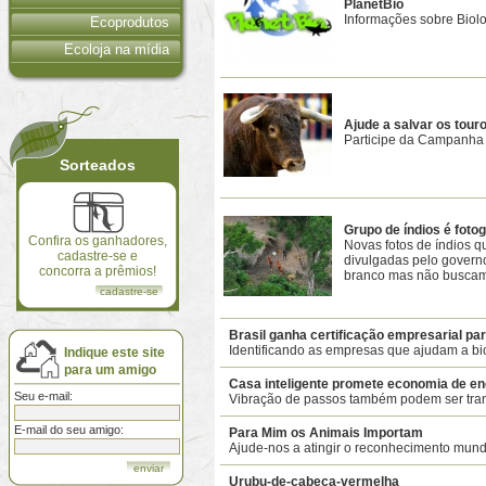
PlanetBio
Informações sobre Biolo
Ecoprodutos
Ecoloja na mídia
Ajude a salvar os tour
Participe da Campanha 
Sorteados
Grupo de índios é fotog
Confira os ganhadores,
Novas fotos de índios 
cadastre-se e
divulgadas pelo govern
concorra a prêmios!
branco mas não buscam 
cadastre-se
Brasil ganha certificação empresarial pa
Identificando as empresas que ajudam a bi
Indique este site
para um amigo
Casa inteligente promete economia de en
Seu e-mail:
Vibração de passos também podem ser tra
E-mail do seu amigo:
Para Mim os Animais Importam
Ajude-nos a atingir o reconhecimento mun
Urubu-de-cabeça-vermelha