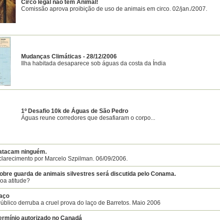
Circo legal não tem Animal!
Comissão aprova proibição de uso de animais em circo. 02/jan./2007.
Mudanças Climáticas - 28/12/2006
Ilha habitada desaparece sob águas da costa da Índia
1º Desafio 10k de Águas de São Pedro
Águas reune corredores que desafiaram o corpo...
 atacam ninguém.
clarecimento por Marcelo Szpilman. 06/09/2006.
obre guarda de animais silvestres será discutida pelo Conama.
oa atitude?
Laço
Público derruba a cruel prova do laço de Barretos. Maio 2006
ermínio autorizado no Canadá