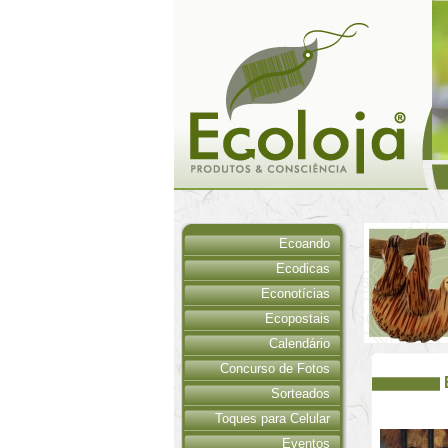
Ecoando
Ecodicas
Econotícias
Ecopostais
Calendário
Concurso de Fotos
Sorteados
Toques para Celular
Eventos