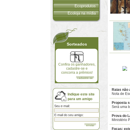
Ecoprodutos
Ecoloja na mídia
Sorteados
Confira os ganhadores,
cadastre-se e
concorra a prêmios!
cadastre-se
Raias não
Nota de Es
Indique este site
para um amigo
Proposta s
Seu e-mail:
Será uma b
E-mail do seu amigo:
Prova do 
Ministério 
Focas: ext