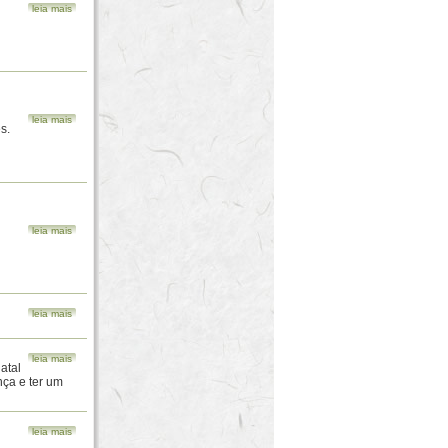
leia mais
leia mais
s.
leia mais
leia mais
leia mais
atal
nça e ter um
leia mais