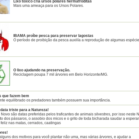
Lixo tóxico cria ursos polares hermafroditas
Mais uma ameaça para os Ursos Polares.
IBAMA proíbe pesca para preservar lagostas
O período de proibição da pesca auxilía a reprodução de algumas espécie
O lixo ajudando na preservação.
Reciclagem poupa 7 mil árvores em Belo Horizonte/MG.
s que fazem bem
te equilibrado os predadores também possuem sua importância.
data triste para a Natureza!
 Novo são datas preferidas pelos traficantes de animais silvestres, por isso neste N
to dos pássaros, o assobio dos micos e o grito de toda bicharada saudar a espera
eliz nas matas, cerrados, caatingas
ores!
alguns dos motivos para você plantar não uma, mas várias árvores, e ajudar a