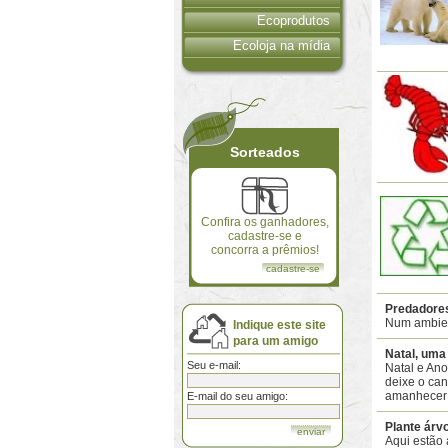
Ecoprodutos
Ecoloja na mídia
Sorteados
Confira os ganhadores,
cadastre-se e
concorra a prêmios!
cadastre-se
Predadore
Num ambien
Indique este site
para um amigo
Natal, uma 
Seu e-mail:
Natal e Ano
deixe o can
amanhecer f
E-mail do seu amigo:
Plante árv
Aqui estão 