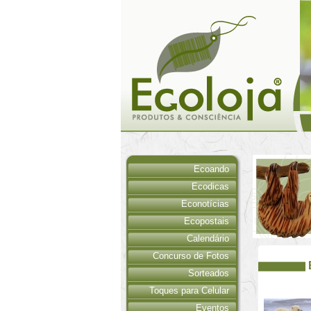
Ecoando
Ecodicas
Econotícias
Ecopostais
Calendário
Concurso de Fotos
Sorteados
Toques para Celular
Eventos