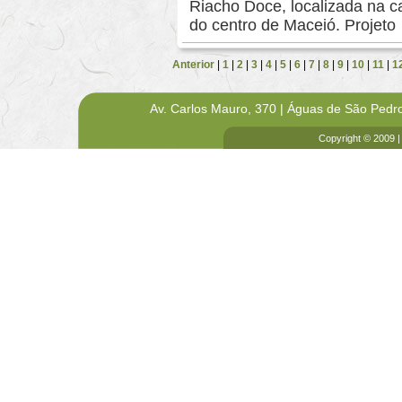
Riacho Doce, localizada na ca
do centro de Maceió. Projeto
Anterior
|
1
|
2
|
3
|
4
|
5
|
6
|
7
|
8
|
9
|
10
|
11
|
1
Av. Carlos Mauro, 370 | Águas de São Pedr
Copyright © 2009 |