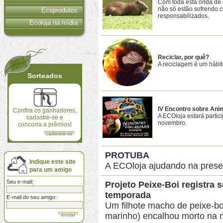
Com toda esta onda de e
não só estão sofrendo
Ecoprodutos
responsabilizados.
Ecoloja na mídia
Reciclar, por quê?
A reciclagem é um hábi
Sorteados
IV Encontro sobre Ani
Confira os ganhadores,
A ECOloja estará parti
cadastre-se e
novembro.
concorra a prêmios!
cadastre-se
PROTUBA
Indique este site
A ECOloja ajudando na preser
para um amigo
Seu e-mail:
Projeto Peixe-Boi registra
temporada
E-mail do seu amigo:
Um filhote macho de peixe-bo
marinho) encalhou morto na 