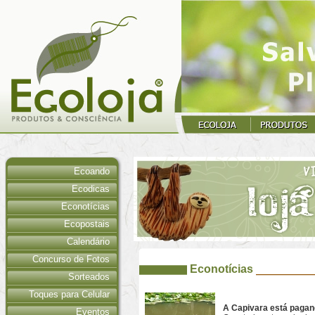
Ecoando
Ecodicas
Econotícias
Ecopostais
Calendário
Concurso de Fotos
Econotícias
Sorteados
Toques para Celular
A Capivara está pagan
Eventos