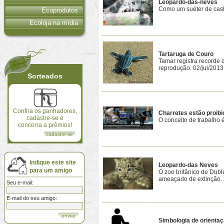
Leopardo-das-neves
Como um suéter de cash
Ecoprodutos
Ecoloja na mídia
Tartaruga de Couro
Tamar registra recorde 
reprodução. 02/jul/2013
Sorteados
Confira os ganhadores,
Charretes estão proibi
cadastre-se e
O conceito de trabalho 
concorra a prêmios!
cadastre-se
Indique este site
Leopardo-das Neves
para um amigo
O zoo britânico de Dubl
ameaçado de extinção. 
Seu e-mail:
E-mail do seu amigo:
Simbologia de orientaç