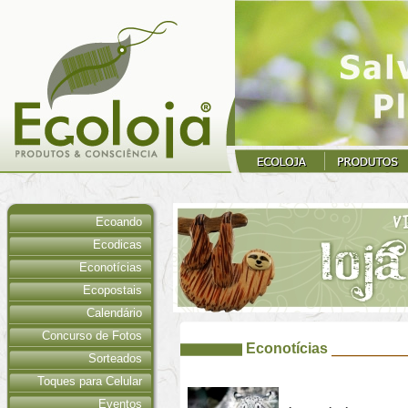
Ecoando
Ecodicas
Econotícias
Ecopostais
Calendário
Concurso de Fotos
Econotícias
Sorteados
Toques para Celular
Eventos