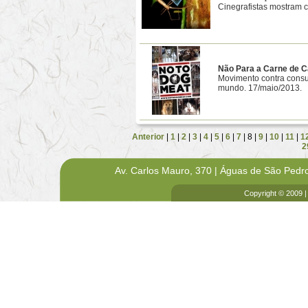
Cinegrafistas mostram 
Não Para a Carne de 
Movimento contra consu
mundo. 17/maio/2013.
Anterior
|
1
|
2
|
3
|
4
|
5
|
6
|
7
| 8 |
9
|
10
|
11
|
1
2
Av. Carlos Mauro, 370 | Águas de São Pedr
Copyright © 2009 |