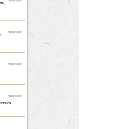
leia mais
te,
leia mais
e
leia mais
-
leia mais
,
nambuco.