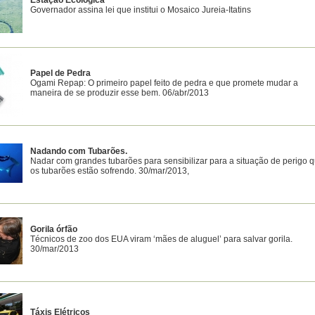
Estação Ecológica
Governador assina lei que institui o Mosaico Jureia-Itatins
Papel de Pedra
Ogami Repap: O primeiro papel feito de pedra e que promete mudar a
maneira de se produzir esse bem. 06/abr/2013
Nadando com Tubarões.
Nadar com grandes tubarões para sensibilizar para a situação de perigo 
os tubarões estão sofrendo. 30/mar/2013,
Gorila órfão
Técnicos de zoo dos EUA viram ‘mães de aluguel’ para salvar gorila.
30/mar/2013
Táxis Elétricos