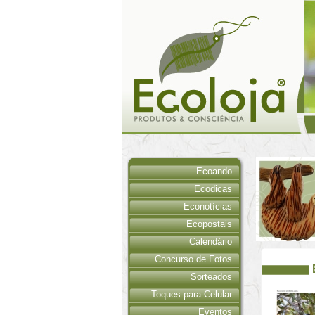
Ecoando
Ecodicas
Econotícias
Ecopostais
Calendário
Concurso de Fotos
Sorteados
Toques para Celular
Eventos