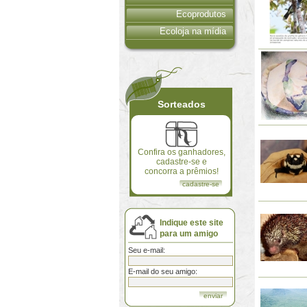
Ecoprodutos
Ecoloja na mídia
Sorteados
Confira os ganhadores,
cadastre-se e
concorra a prêmios!
cadastre-se
Indique este site
para um amigo
Seu e-mail:
E-mail do seu amigo: