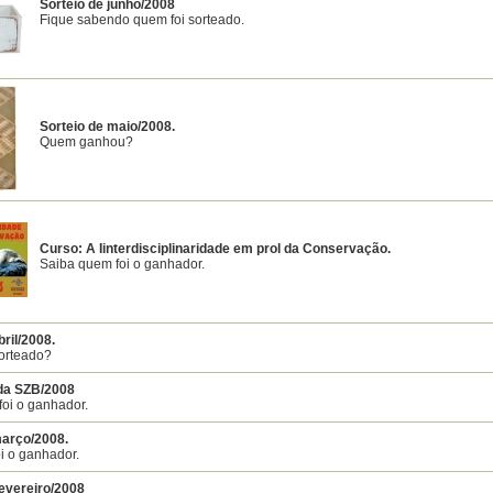
Sorteio de junho/2008
Fique sabendo quem foi sorteado.
Sorteio de maio/2008.
Quem ganhou?
Curso: A Iinterdisciplinaridade em prol da Conservação.
Saiba quem foi o ganhador.
bril/2008.
sorteado?
da SZB/2008
oi o ganhador.
março/2008.
i o ganhador.
Fevereiro/2008