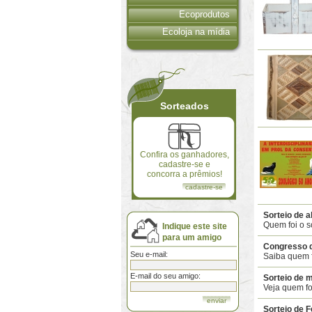
Ecoprodutos
Ecoloja na mídia
Sorteados
Confira os ganhadores,
cadastre-se e
concorra a prêmios!
cadastre-se
Sorteio de a
Quem foi o 
Indique este site
para um amigo
Congresso 
Seu e-mail:
Saiba quem f
E-mail do seu amigo:
Sorteio de 
Veja quem fo
Sorteio de 