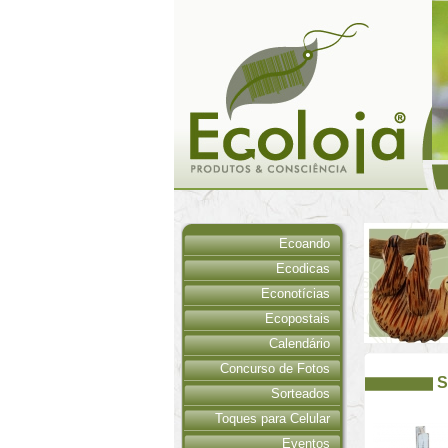
Ecoando
Ecodicas
Econotícias
Ecopostais
Calendário
Concurso de Fotos
S
Sorteados
Toques para Celular
Eventos