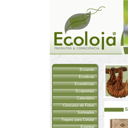
Ecoando
Ecodicas
Econotícias
Ecopostais
Calendário
Concurso de Fotos
S
Sorteados
Toques para Celular
Eventos