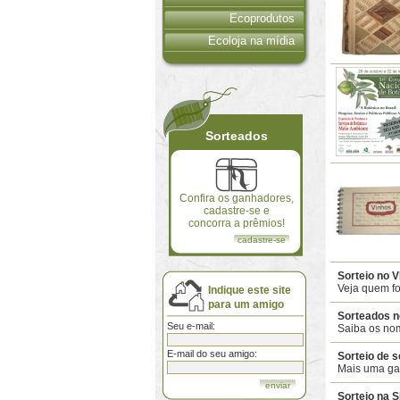
Ecoprodutos
Ecoloja na mídia
Sorteados
Confira os ganhadores,
cadastre-se e
concorra a prêmios!
cadastre-se
Sorteio no V
Veja quem fo
Indique este site
para um amigo
Sorteados n
Seu e-mail:
Saiba os nom
E-mail do seu amigo:
Sorteio de 
Mais uma ga
Sorteio na 