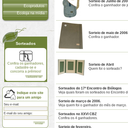
Sorteio de Junho de 200
Confira o gannhador de 
Ecoprodutos
Ecoloja na mídia
Sorteio de maio de 2006
Confira o ganhador.
Sorteados
Confira os ganhadores,
Sorteio de Abril
cadastre-se e
Quem foi o sorteado?
concorra a prêmios!
cadastre-se
Sorteados do 17º Encontro de Biólogos
Veja quais foram os sorteados no Encontro 
Indique este site
para um amigo
Sorteio de março de 2006.
Seu e-mail:
Veja quem foi o ganhador do mês de março.
E-mail do seu amigo:
Sorteados no XXVI CBZ
Confira os 4 ganhadores.
Sorteio de fevereiro.