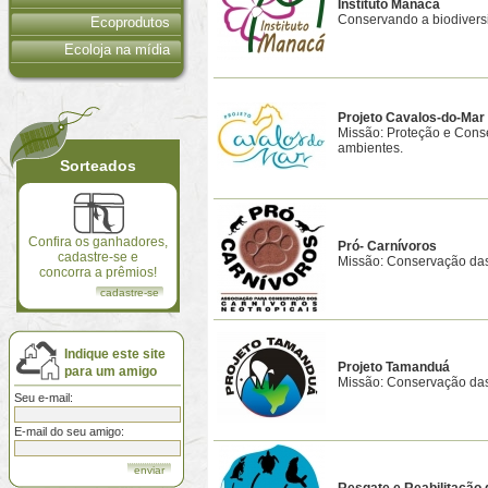
Instituto Manacá
Conservando a biodivers
Ecoprodutos
Ecoloja na mídia
Projeto Cavalos-do-Mar
Missão: Proteção e Cons
ambientes.
Sorteados
Confira os ganhadores,
Pró- Carnívoros
cadastre-se e
Missão: Conservação das 
concorra a prêmios!
cadastre-se
Indique este site
Projeto Tamanduá
para um amigo
Missão: Conservação das 
Seu e-mail:
E-mail do seu amigo: