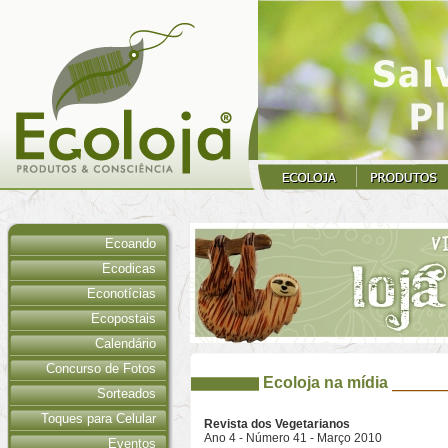
Ecoando
Ecodicas
Econotícias
Ecopostais
Calendário
Concurso de Fotos
Ecoloja na mídia
Sorteados
Toques para Celular
Revista dos Vegetarianos
Ano 4 - Número 41 - Março 2010
Eventos