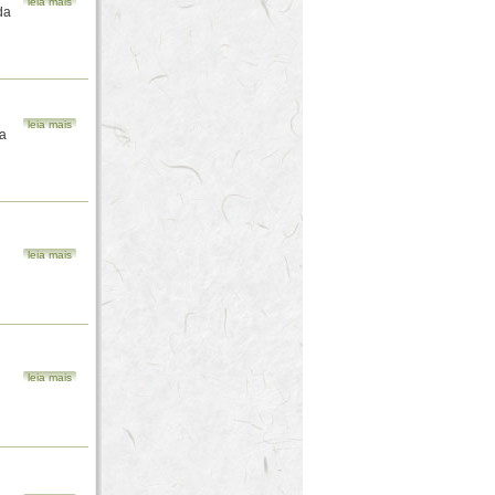
leia mais
da
leia mais
ma
leia mais
leia mais