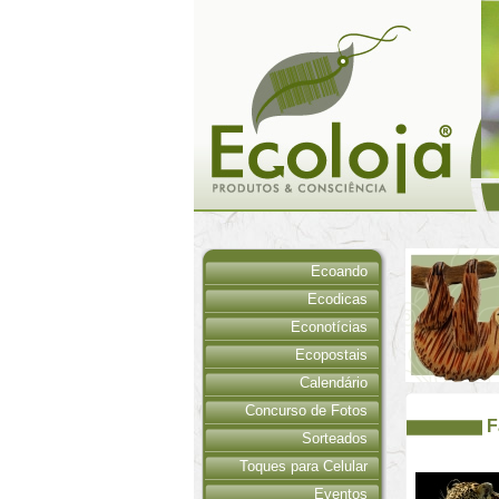
Ecoando
Ecodicas
Econotícias
Ecopostais
Calendário
Concurso de Fotos
F
Sorteados
Toques para Celular
Eventos