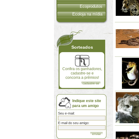
Ecoprodutos
Ecoloja na mídia
Sorteados
Confira os ganhadores,
cadastre-se e
concorra a prêmios!
cadastre-se
Indique este site
para um amigo
Seu e-mail:
E-mail do seu amigo: