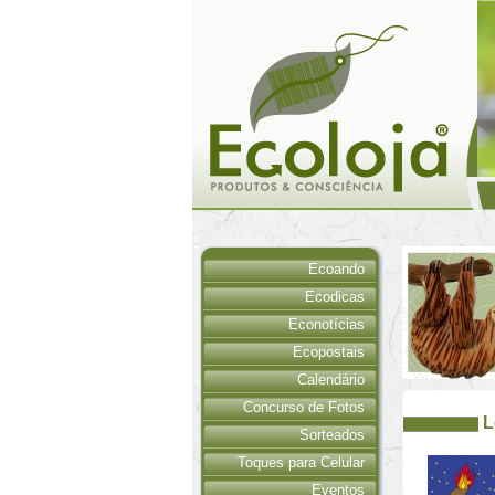
Ecoando
Ecodicas
Econotícias
Ecopostais
Calendário
Concurso de Fotos
L
Sorteados
Toques para Celular
Eventos