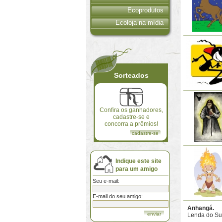
Ecoprodutos
Ecoloja na mídia
Sorteados
Confira os ganhadores,
cadastre-se e
concorra a prêmios!
cadastre-se
Indique este site
para um amigo
Seu e-mail:
E-mail do seu amigo:
Anhangá.
Lenda do Sud