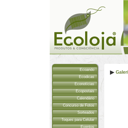
Ecoando
Galer
Ecodicas
Econotícias
Ecopostais
Calendário
Concurso de Fotos
Sorteados
Toques para Celular
Eventos