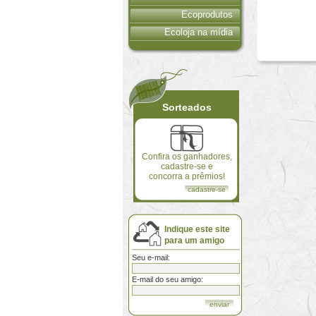
Ecoprodutos
Ecoloja na mídia
Sorteados
Confira os ganhadores,
cadastre-se e
concorra a prêmios!
cadastre-se
Indique este site
para um amigo
Seu e-mail:
E-mail do seu amigo: