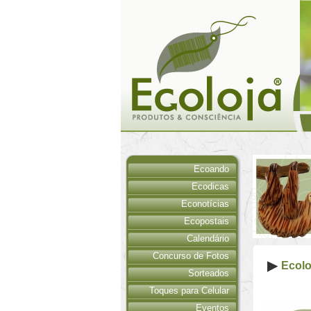
Ecoando
Ecodicas
Econotícias
Ecopostais
Calendário
Concurso de Fotos
Ecolo
Sorteados
Toques para Celular
Eventos