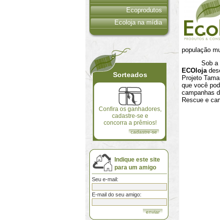
Ecoprodutos
Ecoloja na mídia
população mu
Sob a orien
ECOloja
dese
Sorteados
Projeto Tama
que você pod
campanhas de
Rescue e ca
Confira os ganhadores,
cadastre-se e
concorra a prêmios!
cadastre-se
Indique este site
para um amigo
Seu e-mail:
E-mail do seu amigo: