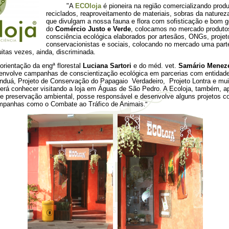
"A
ECOloja
é pioneira na região comercializando prod
reciclados, reaproveitamento de materiais, sobras da naturez
que divulgam a nossa fauna e flora com sofisticação e bom g
do
Comércio Justo e Verde
, colocamos no mercado produt
consciência ecológica elaborados por artesãos, ONGs, projet
conservacionistas e sociais, colocando no mercado uma part
itas vezes, ainda, discriminada.
tação da engª florestal
Luciana Sartori
e do méd. vet.
Samário Menez
nvolve campanhas de conscientização ecológica em parcerias com entida
nduá, Projeto de Conservação do Papagaio Verdadeiro, Projeto Lontra e mui
erá conhecer visitando a loja em Águas de São Pedro. A Ecoloja, também, ap
 preservação ambiental, posse responsável e desenvolve alguns projetos c
mpanhas como o Combate ao Tráfico de Animais
."