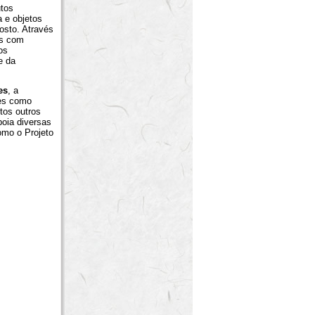
utos
a e objetos
osto. Através
os com
os
e da
es
, a
des como
tos outros
oia diversas
omo o Projeto