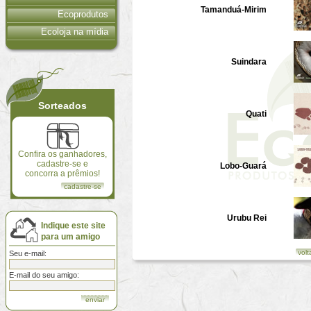
Tamanduá-Mirim
Ecoprodutos
Ecoloja na mídia
Suindara
Sorteados
Quati
Confira os ganhadores,
cadastre-se e
Lobo-Guará
concorra a prêmios!
cadastre-se
Urubu Rei
Indique este site
para um amigo
volt
Seu e-mail:
E-mail do seu amigo: