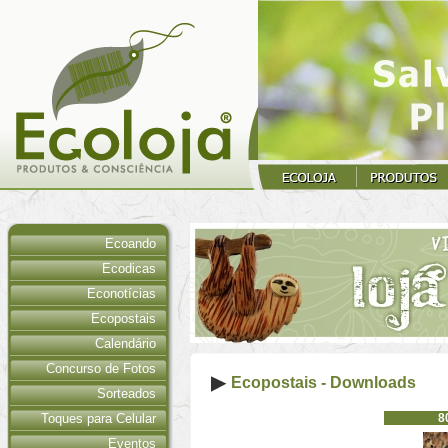
Ecoando
Ecodicas
Econotícias
Ecopostais
Calendário
Concurso de Fotos
Ecopostais - Downloads
Sorteados
Toques para Celular
8
Eventos