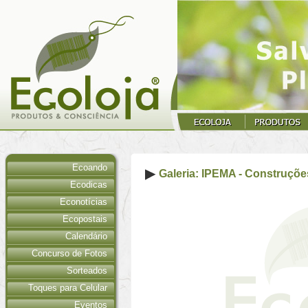
Ecoando
Galeria: IPEMA - Construçõe
Ecodicas
Econotícias
Ecopostais
Calendário
Concurso de Fotos
Sorteados
Toques para Celular
Eventos