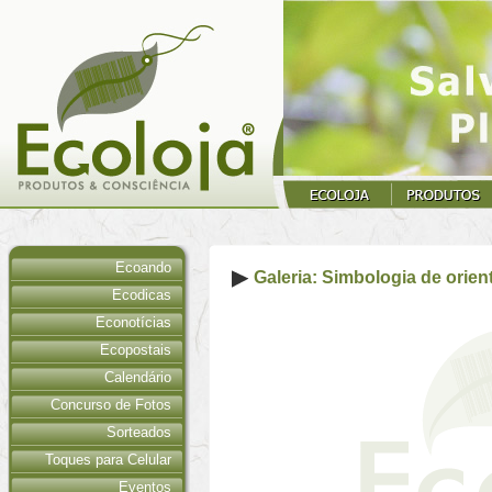
Ecoando
Galeria: Simbologia de orien
Ecodicas
Econotícias
Ecopostais
Calendário
Concurso de Fotos
Sorteados
Toques para Celular
Eventos