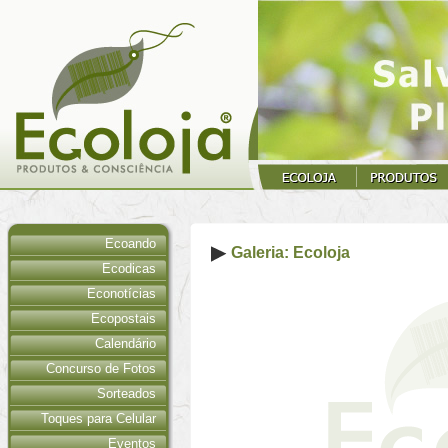
Ecoando
Galeria: Ecoloja
Ecodicas
Econotícias
Ecopostais
Calendário
Concurso de Fotos
Sorteados
Toques para Celular
Eventos