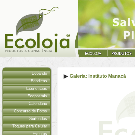
Ecoando
Galeria: Instituto Manacá
Ecodicas
Econotícias
Ecopostais
Calendário
Concurso de Fotos
Sorteados
Toques para Celular
Eventos