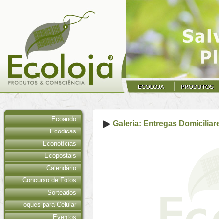
Ecoando
Galeria: Entregas Domiciliar
Ecodicas
Econotícias
Ecopostais
Calendário
Concurso de Fotos
Sorteados
Toques para Celular
Eventos