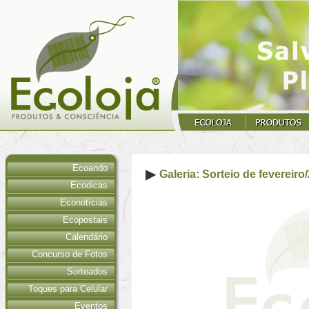
Ecoando
Galeria: Sorteio de fevereiro
Ecodicas
Econotícias
Ecopostais
Calendário
Concurso de Fotos
Sorteados
Toques para Celular
Eventos