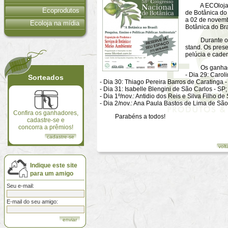
A ECOloja par
Ecoprodutos
de Botânica do
a 02 de novemb
Ecoloja na mídia
Botânica do Bra
Durante os 5 
stand. Os prese
pelúcia e cader
Os ganhado
- Dia 29: Caro
Sorteados
- Dia 30: Thiago Pereira Barros de Caratinga 
- Dia 31: Isabelle Blengini de São Carlos - SP;
- Dia 1º/nov.: Antidio dos Reis e Silva Filho de
- Dia 2/nov.: Ana Paula Bastos de Lima de São
Confira os ganhadores,
Parabéns a todos!
cadastre-se e
concorra a prêmios!
cadastre-se
volt
Indique este site
para um amigo
Seu e-mail:
E-mail do seu amigo: