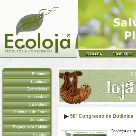
Ecoando
Ecodicas
Econotícias
Ecopostais
Calendário
Concurso de Fotos
58º Congresso de Botânica
Sorteados
Toques para Celular
Conheça os ga
Eventos