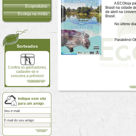
A ECOloja partic
Ecoprodutos
Brasil na cidade 
de abril na Unive
Ecoloja na mídia
Brasil.
No último dia de
Parabéns! Obrig
Sorteados
Confira os ganhadores,
cadastre-se e
concorra a prêmios!
cadastre-se
volt
Indique este site
para um amigo
Seu e-mail:
E-mail do seu amigo: