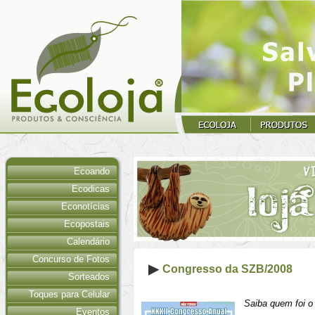
Ecoando
Ecodicas
Econotícias
Ecopostais
Calendário
Concurso de Fotos
Congresso da SZB/2008
Sorteados
Toques para Celular
Saiba quem foi o
Eventos