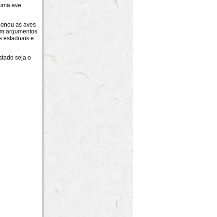
uma ave
onou as aves
 em argumentos
s estaduais e
tado seja o