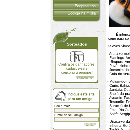
Ecoprodutos
Ecoloja na mídia
É intenção do
ícone para se
Sorteados
As Aves Símbo
- Arara-vermel
- Flamingo: A
- Uirapuru: A
Confira os ganhadores,
- Pavãozinho-
cadastre-se e
- Jacamim-das
concorra a prêmios!
- Galo-da-serr
cadastre-se
- Mutum-do-no
- Curió: Bahia;
- Jandaia: Cea
- Sabiá-da-pr
Indique este site
- Avoante: Par
para um amigo
- Tesourão: P
- Surucuá-de-b
Seu e-mail:
- Ema: Rio Gr
- Sofrê: Sergip
E-mail do seu amigo:
- Uiraçu-verda
- Inhuma: Goiá
- Tachã: Mato