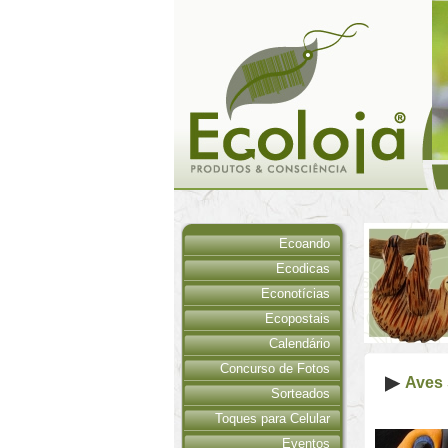
Ecoando
Ecodicas
Econotícias
Ecopostais
Calendário
Concurso de Fotos
Aves 
Sorteados
Toques para Celular
Eventos