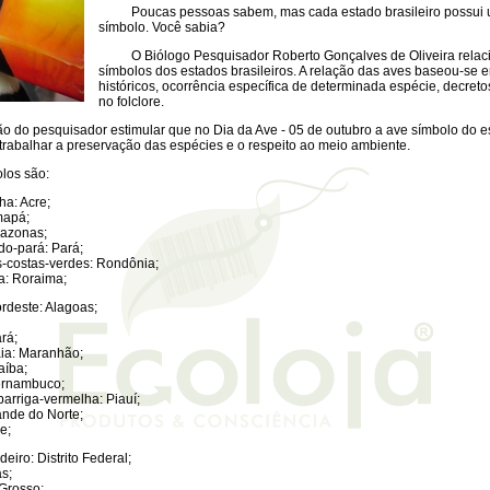
Poucas pessoas sabem, mas cada estado brasileiro possui 
símbolo. Você sabia?
O Biólogo Pesquisador Roberto Gonçalves de Oliveira relaci
símbolos dos estados brasileiros. A relação das aves baseou-se
históricos, ocorrência específica de determinada espécie, decreto
no folclore.
 pesquisador estimular que no Dia da Ave - 05 de outubro a ave símbolo do es
 trabalhar a preservação das espécies e o respeito ao meio ambiente.
los são:
ha: Acre;
mapá;
mazonas;
do-pará: Pará;
-costas-verdes: Rondônia;
a: Roraima;
rdeste: Alagoas;
rá;
aia: Maranhão;
aíba;
ernambuco;
arriga-vermelha: Piauí;
ande do Norte;
e;
deiro: Distrito Federal;
s;
 Grosso;