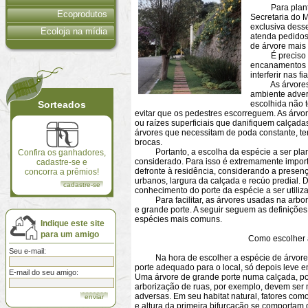
Para plantar 
Ecoprodutos
Secretaria do 
exclusiva dess
Ecoloja na mídia
atenda pedidos 
de árvore mais
É preciso tom
encanamentos da
interferir nas fi
As árvores ma
ambiente adver
Sorteados
escolhida não 
evitar que os pedestres escorreguem. As árvo
ou raízes superficiais que danifiquem calçada
árvores que necessitam de poda constante, te
brocas.
Portanto, a escolha da espécie a ser planta
Confira os ganhadores,
considerado. Para isso é extremamente impor
cadastre-se e
defronte à residência, considerando a presen
concorra a prêmios!
urbanos, largura da calçada e recúo predial.
cadastre-se
conhecimento do porte da espécie a ser utiliz
Para facilitar, as árvores usadas na arbori
e grande porte. A seguir seguem as definiçõ
espécies mais comuns.
Indique este site
para um amigo
Como escolher a espéci
Seu e-mail:
Na hora de escolher a espécie de árvore qu
porte adequado para o local, só depois leve em
E-mail do seu amigo:
Uma árvore de grande porte numa calçada, por
arborização de ruas, por exemplo, devem ser m
adversas. Em seu habitat natural, fatores como
e altura da primeira bifurcação se comportam d