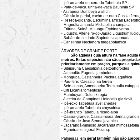
- Ipê-amarelo-do-cerrado Tabebuia SP
- Pata-de-vaca, unha-de-vaca Bauhinia SP
- Astrapéia Dombeya wallichii
- Cássia imperial, cacho-de-ouro Cassia ferru
- Resedá-gigante, Escumilha african Lagerstr
- Magnólia amarela Michaelia champaca
- Eritrina, Suinã, Mulungu Erytrina verna
- Ligustro, Alfeneiro-do-Japão Ligustrum luci
- Sabão-de-soldado Sapindus saponaria
- Canelinha Nectandra megapotamica
ÁRVORES DE GRANDE PORTE
São aquelas cuja altura na fase adulta 
metros. Estas espécies não são apropriadas
prioritariamente em praças, parques e quint
- Sibipiruna Caesalpinia peltophoroides
- Jambolão Eugenia jambolona
- Monguba, Castanheira Pachira aquática
- Pau-ferro Caesalpinia férrea
- Sete-copas, Amendoeira Terminalia catappa
- Oiti Licania tomentosa
- Flamboyant Delonix regia
- Alecrim-de-Campinas Holocalix glaziovii
- Ipê-roxo Tabebuia avellanedae
- Ipê-amarelo Tabebuia chrysotrica
- Ipê-branco Tabebuia roseo-alba
- Cássia-grande, Cássia-rósea Senna grandis
- Cássia-de-Java Senna javanica
- Jacarandá-mimoso Jacaranda mimosaefolia
- Figueiras em geral Ficus sp
Palmeiras:
em geral também não são apropr