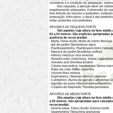
considerar é a condição de adaptação, sobrevi
Nas calçadas, a atenção deve ser redobrada
engalhamento adequados. A dimensão da copa 
livre trânsito de veículos e pedestres, evitan
iluminação. Além disso, o ideal é dar preferê
evitar acidentes com pedestres.
ÁRVORES DE PEQUENO PORTE
São aquelas cuja altura na fase adulta 
02 a 03 metros. São espécies apropriadas pa
ausência de recuo predial.
- Murta, Falsa-murta, Murta de cheiro Murraya 
- Ipê-de-jardim Stenolobium stans
- Flamboyantzinho, Flamboyant-mirim Caesalp
- Manacá-de-jardim Brunfelsia uniflora
- Hibisco Hibiscus rosa-sinensis
- Resedá anão, Extremosa, Julieta Lagerstroe
- Grevílea anã Grevillea forsterii
- Cássia-macrantera, manduirana Senna macr
- Rabo-de-cotia Stifftia crysantha
- Urucum Bixa orelana
- Espirradeira, Oleandro Nerium oleander
- Calistemon, Bucha-de-garrafa Callistemon ci
- Algodão-da-praia Hibiscus pernambucencis
- Chapéu-de-Napoleão Thevetia peruviana
ÁRVORES DE MÉDIO PORTE
São aquelas cuja altura na fase adulta 
a 05 metros. São apropriadas para calçadas 
recuo predial.
- Aroeira-salsa, Falso-chorão Schinus molle
- Quaresmeira Tibouchina granulosa