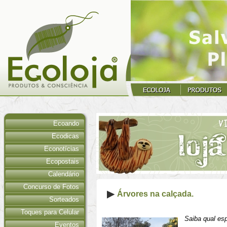
Ecoando
Ecodicas
Econotícias
Ecopostais
Calendário
Concurso de Fotos
Árvores na calçada.
Sorteados
Toques para Celular
Saiba qual esp
Eventos