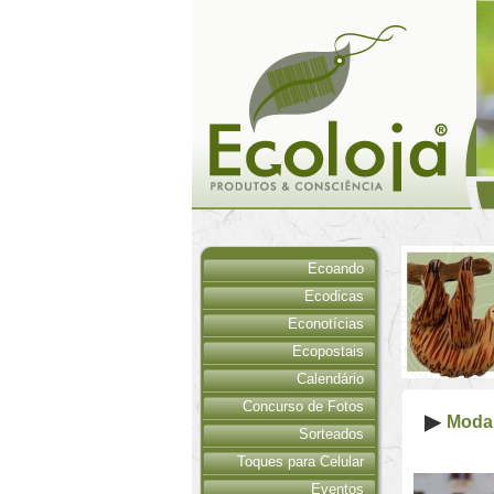
Ecoando
Ecodicas
Econotícias
Ecopostais
Calendário
Concurso de Fotos
Moda 
Sorteados
Toques para Celular
Eventos