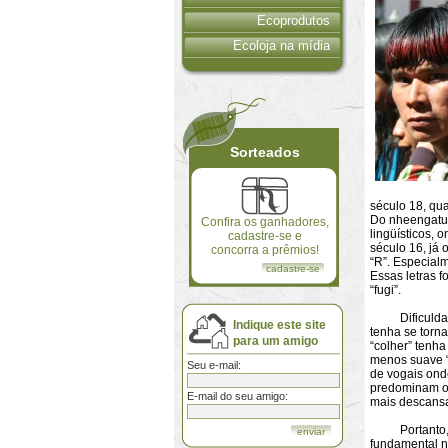
Ecoprodutos
Ecoloja na mídia
Sorteados
século 18, qua
Do nheengatu 
Confira os ganhadores,
lingüísticos,
cadastre-se e
século 16, já 
concorra a prêmios!
“R”. Especialm
cadastre-se
Essas letras f
“fugi”.
Dificuldades 
Indique este site
tenha se torna
para um amigo
“colher” tenha
menos suave “
Seu e-mail:
de vogais ond
predominam os
E-mail do seu amigo:
mais descansa
Portanto, po
fundamental n