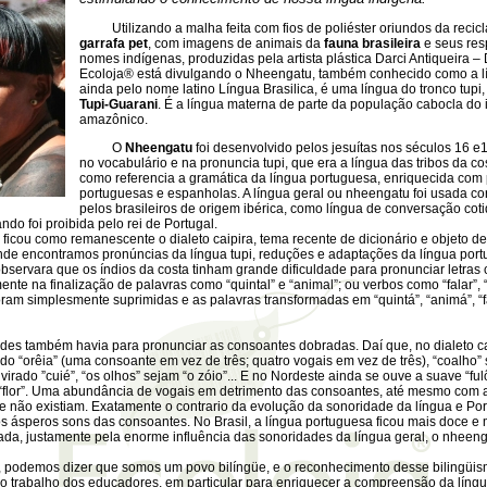
Utilizando a malha feita com fios de poliéster oriundos da recic
garrafa pet
, com imagens de animais da
fauna brasileira
e seus res
nomes indígenas, produzidas pela artista plástica Darci Antiqueira – 
Ecoloja® está divulgando o Nheengatu, também conhecido como a lí
ainda pelo nome latino Língua Brasilica, é uma língua do tronco tupi,
Tupi-Guarani
. É a língua materna de parte da população cabocla do i
amazônico.
O
Nheengatu
foi desenvolvido pelos jesuítas nos séculos 16 e
no vocabulário e na pronuncia tupi, que era a língua das tribos da co
como referencia a gramática da língua portuguesa, enriquecida com
portuguesas e espanholas. A língua geral ou nheengatu foi usada c
pelos brasileiros de origem ibérica, como língua de conversação coti
ndo foi proibida pelo rei de Portugal.
ficou como remanescente o dialeto caipira, tema recente de dicionário e objeto d
 onde encontramos pronúncias da língua tupi, reduções e adaptações da língua por
observara que os índios da costa tinham grande dificuldade para pronunciar letras 
ente na finalização de palavras como “quintal” e “animal”; ou verbos como “falar”, “d
oram simplesmente suprimidas e as palavras transformadas em “quintá”, “animá”, “fa
também havia para pronunciar as consoantes dobradas. Daí que, no dialeto cai
do “orêia” (uma consoante em vez de três; quatro vogais em vez de três), “coalho” s
 virado ”cuié”, “os olhos” sejam “o zóio”... E no Nordeste ainda se ouve a suave “ful
flor”. Uma abundância de vogais em detrimento das consoantes, até mesmo com a
e não existiam. Exatamente o contrario da evolução da sonoridade da língua e Po
 ásperos sons das consoantes. No Brasil, a língua portuguesa ficou mais doce e m
da, justamente pela enorme influência das sonoridades da língua geral, o nheen
demos dizer que somos um povo bilíngüe, e o reconhecimento desse bilingüis
o trabalho dos educadores, em particular para enriquecer a compreensão da líng