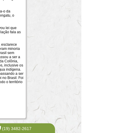
ra-o da
engatu, o
ou lei que
lação fala as
 esclarece
 eram minoria
rasil sem
assou a ser a
 da Colônia,
, inclusive os
ngua indígena.
 passando a ser
 no Brasil. Foi
o o território
(19) 3482-2617