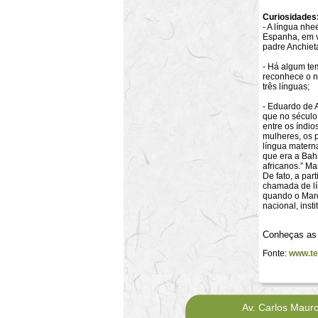
Curiosidades
- A língua nh
Espanha, em v
padre Anchiet
- Há algum te
reconhece o nh
três línguas;
- Eduardo de 
que no século 
entre os índi
mulheres, os 
língua materna
que era a Bah
africanos.” Ma
De fato, a par
chamada de lín
quando o Marq
nacional, inst
Conheças a
Fonte:
www.te
Av. Carlos Maur