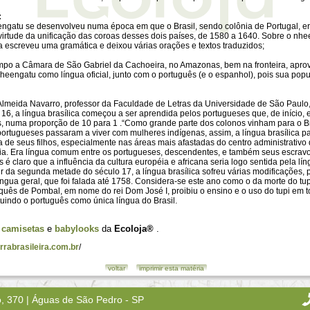
:
eengatu se desenvolveu numa época em que o Brasil, sendo colônia de Portugal, e
irtude da unificação das coroas desses dois países, de 1580 a 1640. Sobre o nhe
a escreveu uma gramática e deixou várias orações e textos traduzidos;
mpo a Câmara de São Gabriel da Cachoeira, no Amazonas, bem na fronteira, aprov
eengatu como língua oficial, junto com o português (e o espanhol), pois sua popu
Almeida Navarro, professor da Faculdade de Letras da Universidade de São Paulo,
16, a língua brasílica começou a ser aprendida pelos portugueses que, de início,
os, numa proporção de 10 para 1 .“Como grande parte dos colonos vinham para o B
portugueses passaram a viver com mulheres indígenas, assim, a língua brasílica p
 de seus filhos, especialmente nas áreas mais afastadas do centro administrativo
ia. Era língua comum entre os portugueses, descendentes, e também seus escravos
s é claro que a influência da cultura européia e africana seria logo sentida pela lí
tir da segunda metade do século 17, a língua brasílica sofreu várias modificações,
gua geral, que foi falada até 1758. Considera-se este ano como o da morte do tupi
uês de Pombal, em nome do rei Dom José I, proibiu o ensino e o uso do tupi em tod
ituindo o português como única língua do Brasil.
s
camisetas
e
babylooks
da
Ecoloja®
.
rrabrasileira.com.br
/
voltar
imprimir esta matéria
o, 370 | Águas de São Pedro - SP