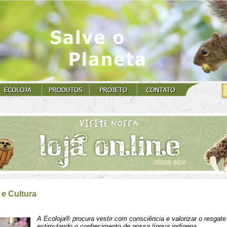
e Cultura
A Ecoloja® procura vestir com consciência e valorizar o resgate 
estimulando o conhecimento de nossa língua indígena.