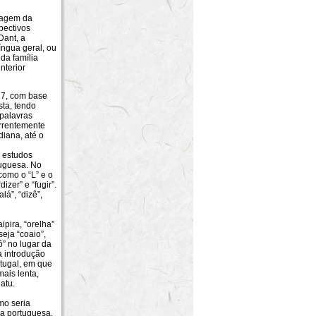
lagem da
pectivos
Dant, a
ngua geral, ou
 da família
nterior
17, com base
sta, tendo
 palavras
orrentemente
diana, até o
e estudos
tuguesa. No
como o “L” e o
izer” e “fugir”.
lá”, “dizê”,
pira, “orelha”
eja “coaio”,
ô” no lugar da
 introdução
rtugal, em que
ais lenta,
gatu.
mo seria
ua portuguesa.