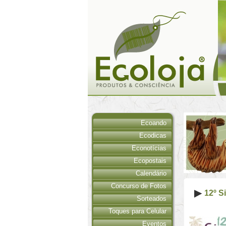
Ecoando
Ecodicas
Econotícias
Ecopostais
Calendário
Concurso de Fotos
12º S
Sorteados
Toques para Celular
Eventos