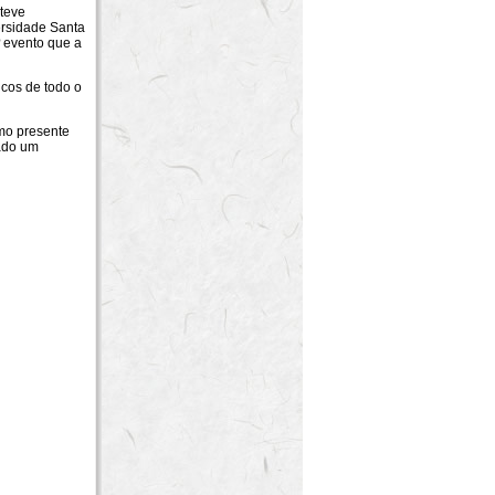
teve
ersidade Santa
º evento que a
os de todo o
mo presente
eado um