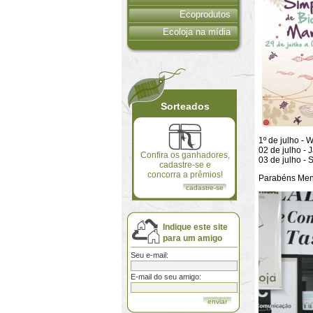
Ecoprodutos
Ecoloja na mídia
Sorteados
1º de julho -
02 de julho - 
Confira os ganhadores,
03 de julho -
cadastre-se e
concorra a prêmios!
Parabéns Meni
cadastre-se
Indique este site
para um amigo
Seu e-mail:
E-mail do seu amigo: