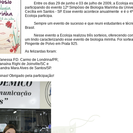
Entre os dias 29 de junho e 03 de julho de 2009, a Ecoloja es
participando do evento 12º Simpósio de Biologia Marinha da Univ
Cecília em Santos - SP. Esse evento acontece anualmente e é o 4
Ecoloja participa.
Sempre um evento de sucesso e que reuni estudantes e técnic
Brasil.
Nesse evento a Ecoloja realizou três sorteios, oferecendo co
um lindo caracterizando esse evento de biologia mrinha. Foi sort
Pingente de Polvo em Prata 925.
As felizardas foram:
 Wanessa P.D. Carmo de Londrina/PR;
Janaína Righi de Joinville/SC e
 Sandra Mara Alves de Santos/SP.
nas! Obrigado pela participação!