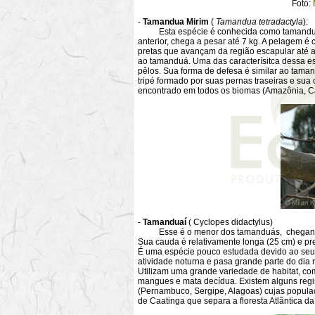
Foto:
-
Tamandua Mirim
(
Tamandua tetradactyla
):
Esta espécie é conhecida como tamanduá m
anterior, chega a pesar até 7 kg. A pelagem é 
pretas que avançam da região escapular até 
ao tamanduá. Uma das caracterísitca dessa e
pêlos. Sua forma de defesa é similar ao tama
tripé formado por suas pernas traseiras e sua
encontrado em todos os biomas (Amazônia, Ca
-
Tamanduaí
( Cyclopes didactylus)
Esse é o menor dos tamanduás, chegando a
Sua cauda é relativamente longa (25 cm) e pre
É uma espécie pouco estudada devido ao seu
atividade noturna e pasa grande parte do dia n
Utilizam uma grande variedade de habitat, co
mangues e mata decídua. Existem alguns regis
(Pernambuco, Sergipe, Alagoas) cujas popula
de Caatinga que separa a floresta Atlântica da