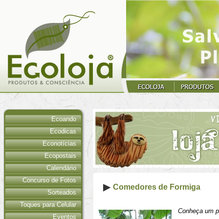
Ecoando
Ecodicas
Econotícias
Ecopostais
Calendário
Concurso de Fotos
Comedores de Formiga
Sorteados
Toques para Celular
Conheça um p
Eventos