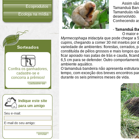
Assim são cham
Ecoprodutos
Tamanduá Band
Tamanduás não 
Ecoloja na mídia
desenvolvido.
Conhecendo as
-
Tamanduá Ba
O maior e mai
Myrmecophaga tridactyla
que pode chegar a 50
cupins, chegando a comer 30 mil insetos por 
Sorteados
variedade de ambientes: florestas, cerrados
constituída de pêlos grossos e mais longos q
ficar apoiado nas patas de trás e cauda, fic
6,5 cm para se defender. Outro comportamento
ambiente aquático.
O tamanduá bandeira não apresenta estrutura s
Confira os ganhadores,
tempo, com exceção dos breves encontros par
cadastre-se e
durante os seis primeiros meses de vida.
concorra a prêmios!
cadastre-se
Indique este site
para um amigo
Seu e-mail:
E-mail do seu amigo: