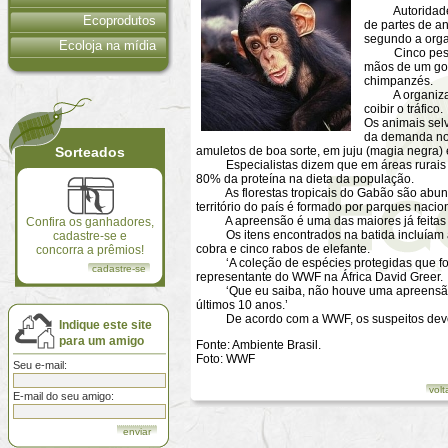
Autoridades d
Ecoprodutos
de partes de an
segundo a orga
Ecoloja na mídia
Cinco pessoas
mãos de um gor
chimpanzés.
A organização 
coibir o tráfico.
Os animais sel
da demanda no 
Sorteados
amuletos de boa sorte, em juju (magia negra) 
Especialistas dizem que em áreas rurais da 
80% da proteína na dieta da população.
As florestas tropicais do Gabão são abunda
território do país é formado por parques naci
A apreensão é uma das maiores já feitas na
Confira os ganhadores,
Os itens encontrados na batida incluíam ain
cadastre-se e
cobra e cinco rabos de elefante.
concorra a prêmios!
‘A coleção de espécies protegidas que fora
cadastre-se
representante do WWF na África David Greer.
‘Que eu saiba, não houve uma apreensão de
últimos 10 anos.’
De acordo com a WWF, os suspeitos devem
Indique este site
para um amigo
Fonte: Ambiente Brasil.
Foto: WWF
Seu e-mail:
volt
E-mail do seu amigo: