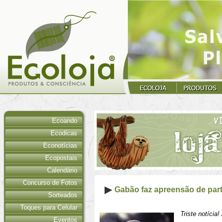
Ecoando
Ecodicas
Econotícias
Ecopostais
Calendário
Concurso de Fotos
Gabão faz apreensão de par
Sorteados
Toques para Celular
Triste notícia
Eventos