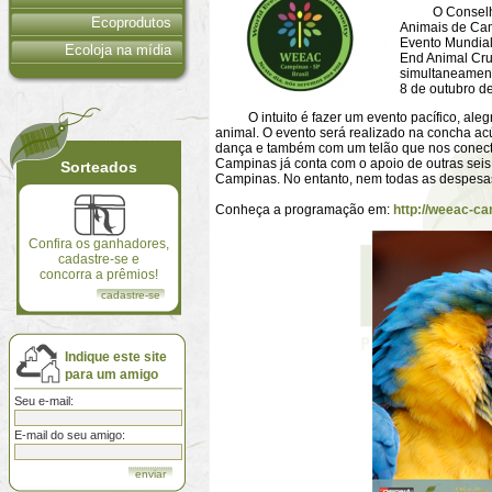
O Conselho Mu
Ecoprodutos
Animais de Ca
Evento Mundial
Ecoloja na mídia
End Animal Cru
simultaneamente
8 de outubro d
O intuito é fazer um evento pacífico, alegr
animal. O evento será realizado na concha ac
dança e também com um telão que nos conect
Campinas já conta com o apoio de outras sei
Sorteados
Campinas. No entanto, nem todas as despesas
Conheça a programação em:
http://weeac-c
Confira os ganhadores,
cadastre-se e
concorra a prêmios!
cadastre-se
Indique este site
para um amigo
Seu e-mail:
E-mail do seu amigo: