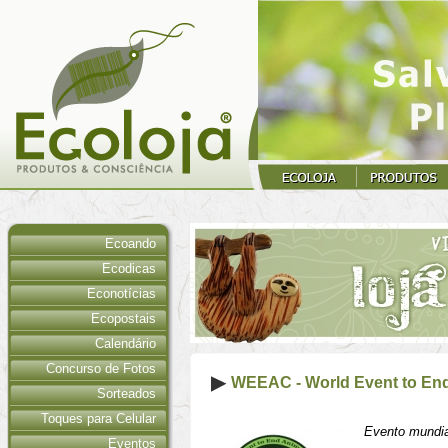
Ecoando
Ecodicas
Econotícias
Ecopostais
Calendário
Concurso de Fotos
WEEAC - World Event to End
Sorteados
Toques para Celular
Evento mundia
Eventos