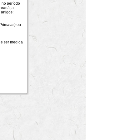
u no período
araná, a
 artigos:
 Primatas) ou
de ser medida