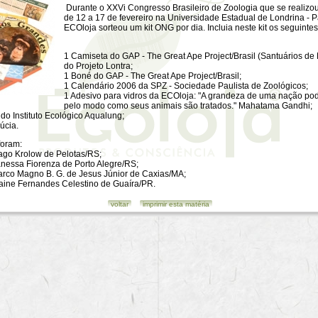
Durante o XXVi Congresso Brasileiro de Zoologia que se realizo
de 12 a 17 de fevereiro na Universidade Estadual de Londrina - P
ECOloja sorteou um kit ONG por dia. Incluia neste kit os seguintes
1 Camiseta do GAP - The Great Ape Project/Brasil (Santuários de
do Projeto Lontra;
1 Boné do GAP - The Great Ape Project/Brasil;
1 Calendário 2006 da SPZ - Sociedade Paulista de Zoológicos;
1 Adesivo para vidros da ECOloja: "A grandeza de uma nação po
pelo modo como seus animais são tratados." Mahatama Gandhi;
 do Instituto Ecológico Aqualung;
úcia.
foram:
iago Krolow de Pelotas/RS;
anessa Fiorenza de Porto Alegre/RS;
Marco Magno B. G. de Jesus Júnior de Caxias/MA;
Elaine Fernandes Celestino de Guaíra/PR.
voltar
imprimir esta matéria