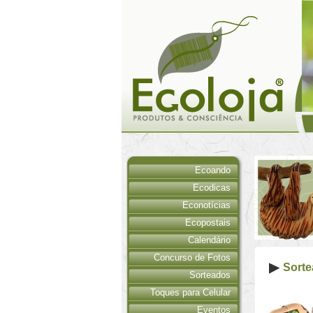
Ecoando
Ecodicas
Econotícias
Ecopostais
Calendário
Concurso de Fotos
Sort
Sorteados
Toques para Celular
Eventos