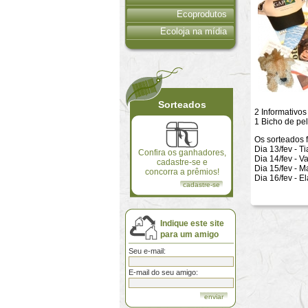
Ecoprodutos
Ecoloja na mídia
Sorteados
2 Informativos
1 Bicho de pel
Os sorteados 
Dia 13/fev - T
Confira os ganhadores,
Dia 14/fev - V
cadastre-se e
Dia 15/fev - 
concorra a prêmios!
Dia 16/fev - 
cadastre-se
Indique este site
para um amigo
Seu e-mail:
E-mail do seu amigo: