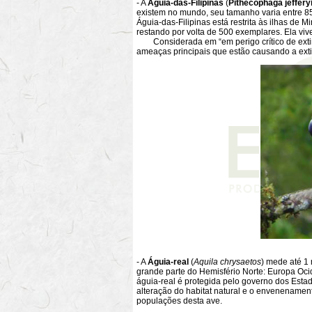
- A
Águia-das-Filipinas
(
Pithecophaga jeffery
existem no mundo, seu tamanho varia entre 85
Águia-das-Filipinas está restrita às ilhas de 
restando por volta de 500 exemplares. Ela vi
Considerada em “em perigo crítico de extinçã
ameaças principais que estão causando a ext
- A
Águia-real
(
Aquila chrysaetos
) mede até 1
grande parte do Hemisfério Norte: Europa Ocid
águia-real é protegida pelo governo dos Esta
alteração do habitat natural e o envenenament
populações desta ave.