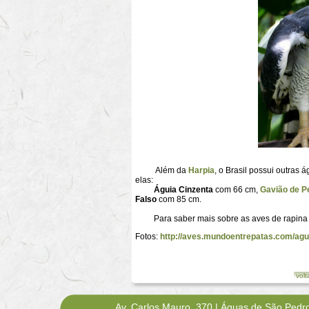
Além da
Harpia
, o Brasil possui outra
elas:
Águia Cinzenta
com 66 cm,
Gavião de 
Falso
com 85 cm.
Para saber mais sobre as aves de rapina 
Fotos:
http://aves.mundoentrepatas.com/agu
volt
Av. Carlos Mauro, 370 | Águas de São Pedr