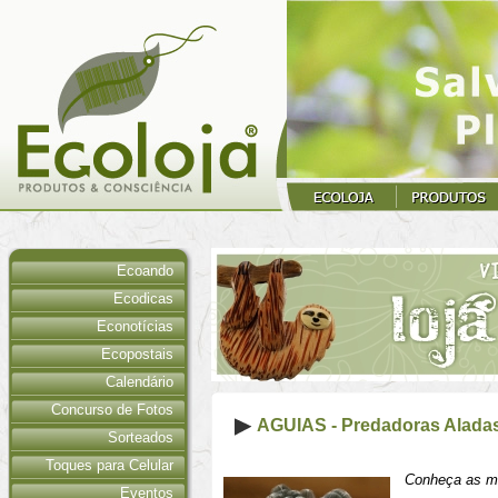
Ecoando
Ecodicas
Econotícias
Ecopostais
Calendário
Concurso de Fotos
AGUIAS - Predadoras Alada
Sorteados
Toques para Celular
Conheça as ma
Eventos