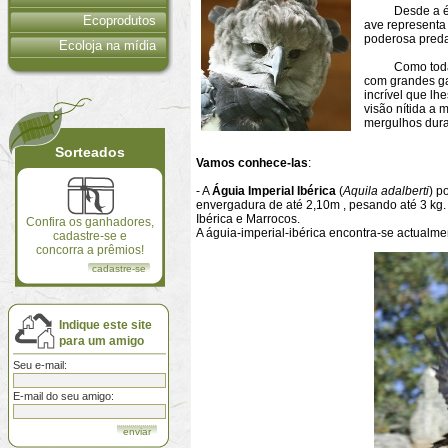
Desde a época
Ecoprodutos
ave representa 
poderosa pred
Ecoloja na mídia
Como todas as
com grandes ga
incrível que lh
visão nítida a
mergulhos dura
Sorteados
Vamos conhece-las
:
- A
Águia Imperial Ibérica
(
Aquila adalberti
) p
envergadura de até 2,10m , pesando até 3 kg
Ibérica e Marrocos.
Confira os ganhadores,
A águia-imperial-ibérica encontra-se actualme
cadastre-se e
concorra a prêmios!
cadastre-se
Indique este site
para um amigo
Seu e-mail:
E-mail do seu amigo: