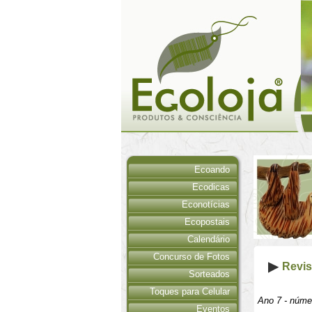
Ecoando
Ecodicas
Econotícias
Ecopostais
Calendário
Concurso de Fotos
Revis
Sorteados
Toques para Celular
Ano 7 - núme
Eventos