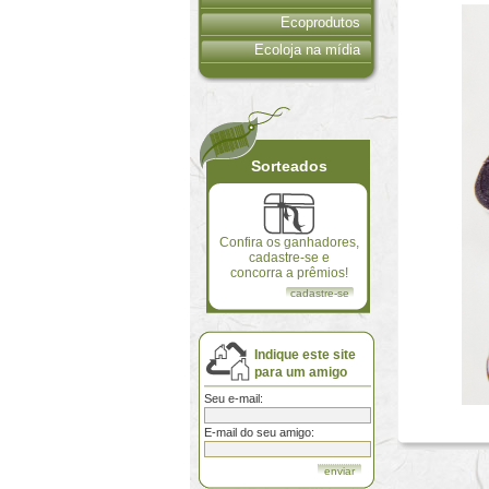
Ecoprodutos
Ecoloja na mídia
Sorteados
Confira os ganhadores,
cadastre-se e
concorra a prêmios!
cadastre-se
Indique este site
para um amigo
Seu e-mail:
E-mail do seu amigo: