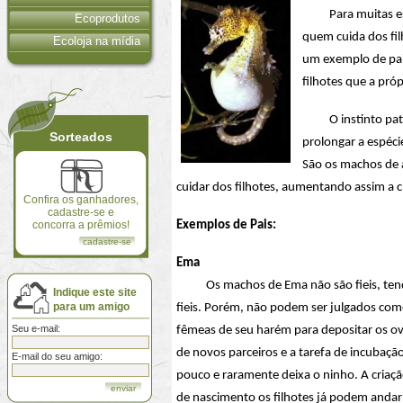
Para muitas espéc
Ecoprodutos
quem cuida dos fi
Ecoloja na mídia
um exemplo de pai 
filhotes que a pró
O instinto patern
Sorteados
prolongar a espéc
São os machos de 
cuidar dos filhotes, aumentando assim a 
Confira os ganhadores,
cadastre-se e
concorra a prêmios!
Exemplos de Pais:
cadastre-se
Ema
Os machos de Ema não são fieis, tend
Indique este site
para um amigo
fieis. Porém, não podem ser julgados com
Seu e-mail:
fêmeas de seu harém para depositar os ovo
de novos parceiros e a tarefa de incubaçã
E-mail do seu amigo:
pouco e raramente deixa o ninho. A criaç
de nascimento os filhotes já podem andar 