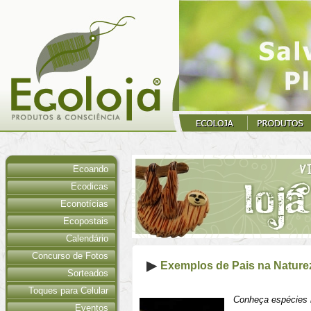
Ecoando
Ecodicas
Econotícias
Ecopostais
Calendário
Concurso de Fotos
Exemplos de Pais na Nature
Sorteados
Toques para Celular
Conheça espécies 
Eventos