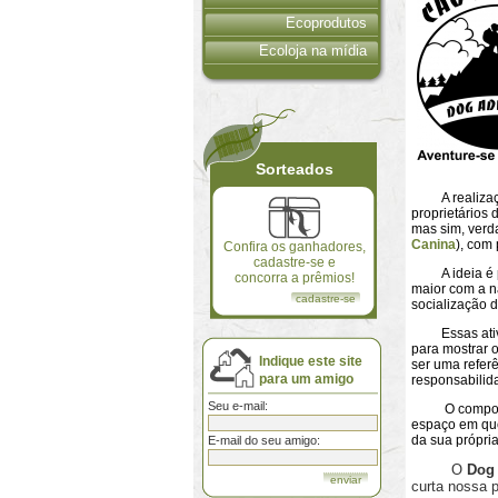
Ecoprodutos
Ecoloja na mídia
Sorteados
A realizaçã
proprietários
mas sim, verd
Canina
), com
Confira os ganhadores,
cadastre-se e
A ideia é pro
concorra a prêmios!
maior com a n
cadastre-se
socialização d
Essas ativid
para mostrar 
Indique este site
ser uma refer
para um amigo
responsabilid
Seu e-mail:
O comportamen
espaço em que 
da sua própri
E-mail do seu amigo:
O
Dog
curta nossa 