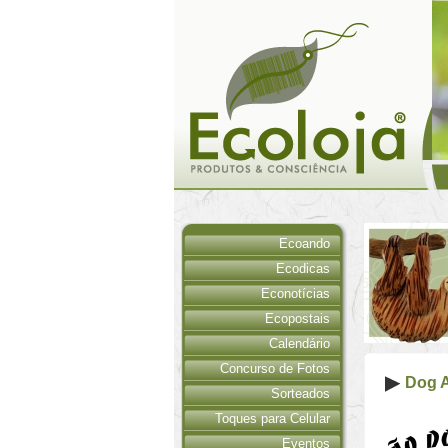
Ecoando
Ecodicas
Econotícias
Ecopostais
Calendário
Concurso de Fotos
Dog 
Sorteados
Toques para Celular
Eventos