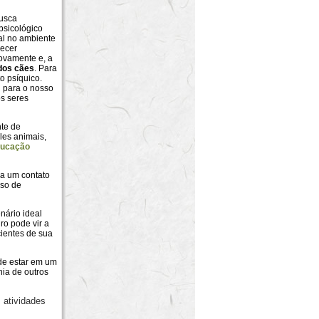
busca
 psicológico
al no ambiente
necer
ovamente e, a
dos cães
. Para
o psíquico.
 para o nosso
s seres
te de
les animais,
ducação
a um contato
sso de
nário ideal
ro pode vir a
ientes de sua
de estar em um
hia de outros
 atividades