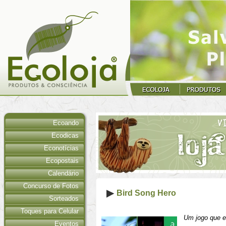
Ecoando
Ecodicas
Econotícias
Ecopostais
Calendário
Concurso de Fotos
Bird Song Hero
Sorteados
Toques para Celular
Um jogo que en
Eventos