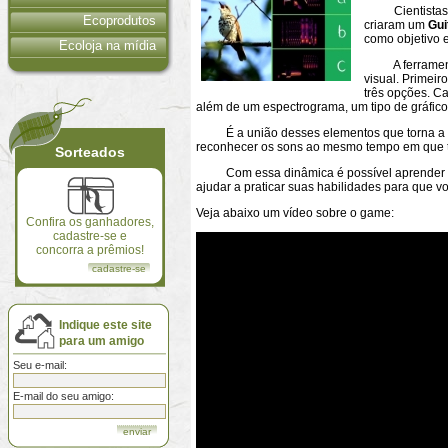
Cientistas do
Ecoprodutos
criaram um
Gui
como objetivo 
Ecoloja na mídia
A ferramenta
visual. Primeiro
três opções. C
além de um espectrograma, um tipo de gráfic
É a união desses elementos que torna a fe
reconhecer os sons ao mesmo tempo em que tre
Sorteados
Com essa dinâmica é possível aprender a re
ajudar a praticar suas habilidades para que 
Veja abaixo um vídeo sobre o game:
Confira os ganhadores,
cadastre-se e
concorra a prêmios!
cadastre-se
Indique este site
para um amigo
Seu e-mail:
E-mail do seu amigo: