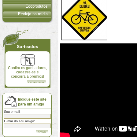
Ecoprodutos
Ecoloja na mídia
Sorteados
Confira os ganhadores,
cadastre-se e
concorra a prêmios!
cadastre-se
Indique este site
para um amigo
Seu e-mail:
E-mail do seu amigo: