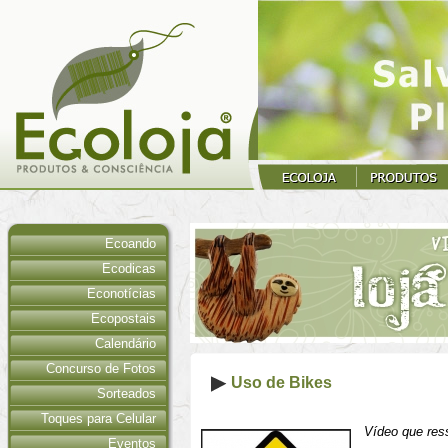
Ecoando
Ecodicas
Econotícias
Ecopostais
Calendário
Concurso de Fotos
Uso de Bikes
Sorteados
Toques para Celular
Vídeo que ress
Eventos