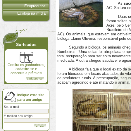
As
suc
Ecoprodutos
AC. Soltura oc
Ecoloja na mídia
Duas
s
foram soltas n
Acre, pelo Cen
Brasileiro de
AC). Os animais, que estavam em cativeir
bióloga Elaine Oliveira, responsável pelo ce
Sorteados
Segundo a bióloga, os animais chegara
Bombeiros. "Uma delas foi atropelada e apr
total recuperação para ser solta novament
medicada. A outra chegou saudável e aguar
Confira os ganhadores,
cadastre-se e
A bióloga fala que o local exato da solt
concorra a prêmios!
foram liberados em locais afastados de vi
de produtores rurais. A preocupação, segun
cadastre-se
acabam agredindo e até matando o animal.
Indique este site
para um amigo
Seu e-mail:
E-mail do seu amigo: