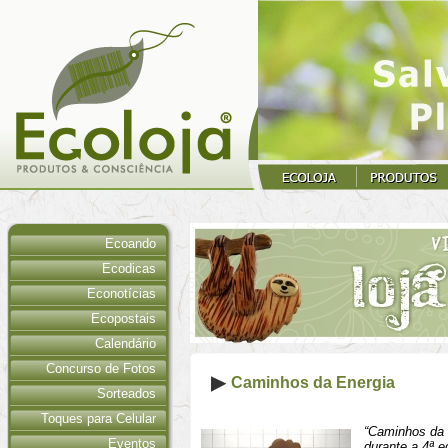
Ecoando
Ecodicas
Econotícias
Ecopostais
Calendário
Concurso de Fotos
Caminhos da Energia
Sorteados
Toques para Celular
“Caminhos da 
Eventos
durante a 4ª e