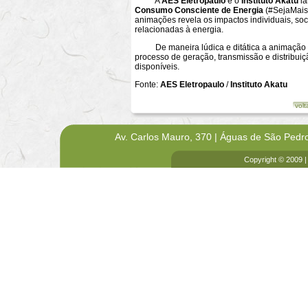
A
AES Eletropaulo
e o
Instituto Akatu
la
Consumo Consciente de Energia
(#SejaMais
animações revela os impactos individuais, s
relacionadas à energia.
De maneira lúdica e ditática a animação
processo de geração, transmissão e distribuiç
disponíveis.
Fonte:
AES Eletropaulo
/
Instituto Akatu
volt
Av. Carlos Mauro, 370 | Águas de São Pedr
Copyright © 2009 |