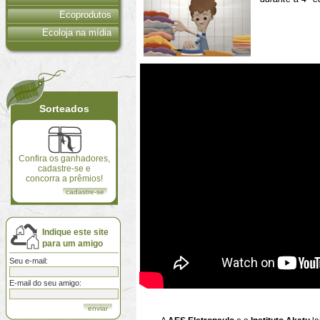
Ecoprodutos
Ecoloja na mídia
Sorteados
Confira os ganhadores,
cadastre-se e
concorra a prêmios!
cadastre-se
Indique este site
para um amigo
Seu e-mail:
E-mail do seu amigo: