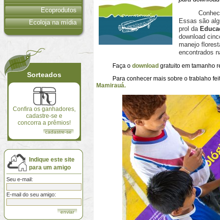
Ecoprodutos
Conhecer, re
Essas são alg
Ecoloja na mídia
prol da
Educa
download cinc
manejo florest
encontrados na
Faça o
download
gratuito em tamanho r
Sorteados
Para conhecer mais sobre o trablaho feito
Mamirauá.
Confira os ganhadores,
cadastre-se e
concorra a prêmios!
cadastre-se
Indique este site
para um amigo
Seu e-mail:
E-mail do seu amigo: