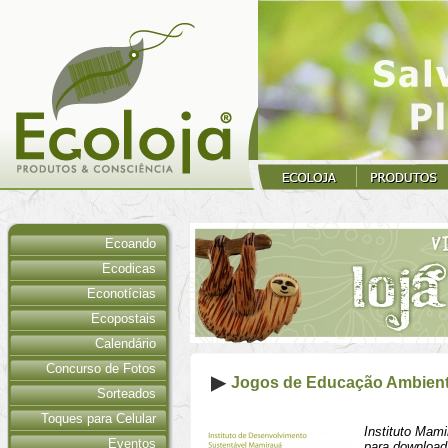
Ecoando
Ecodicas
Econotícias
Ecopostais
Calendário
Concurso de Fotos
Jogos de Educação Ambient
Sorteados
Toques para Celular
Instituto Mami
Eventos
para download