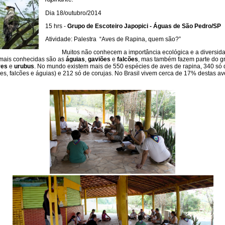
Dia 18/outubro/2014
15 hrs -
Grupo de Escoteiro Japopici - Águas de São Pedro/SP
Atividade: Palestra “Aves de Rapina, quem são?”
Muitos não conhecem a importância ecológica e a diversid
 mais conhecidas são as
águias
,
gaviões
e
falcões
, mas também fazem parte do g
res
e
urubus
. No mundo existem mais de 550 espécies de aves de rapina, 340 só 
es, falcões e águias) e 212 só de corujas. No Brasil vivem cerca de 17% destas av