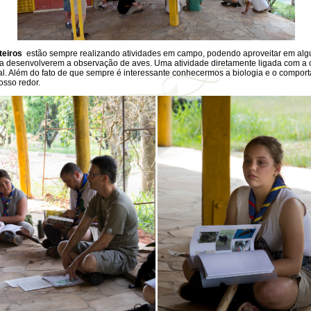
teiros
estão sempre realizando atividades em campo, podendo aproveitar em al
a desenvolverem a observação de aves. Uma atividade diretamente ligada com a
al. Além do fato de que sempre é interessante conhecermos a biologia e o compor
osso redor.