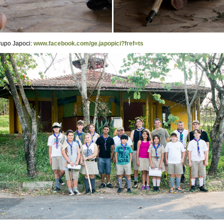
upo Japoci:
www.facebook.com/ge.japopici?fref=ts