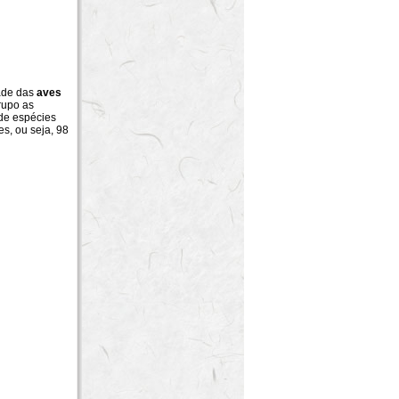
ade das
aves
rupo as
de espécies
es, ou seja, 98