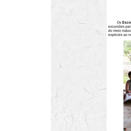
Os
Esco
excursões par
do meio natur
espécies ao n