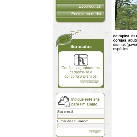
Ecoprodutos
Ecoloja na mídia
de rapina
. As
corujas
,
abut
diurnas (gaviõ
Sorteados
espécies.
Confira os ganhadores,
cadastre-se e
concorra a prêmios!
cadastre-se
Indique este site
para um amigo
Seu e-mail:
E-mail do seu amigo: