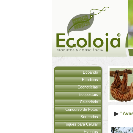
Ecoando
Ecodicas
Econotícias
Ecopostais
Calendário
Concurso de Fotos
"Aves
Sorteados
Toques para Celular
Eventos