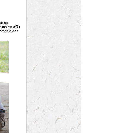
gumas
 conservação
tamento das